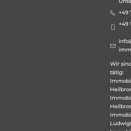
Unt
+49 
+49 
info
immo
Wir sind
tätig:
Immobil
Heilbro
Immobi
Heilbro
Immobi
Ludwig