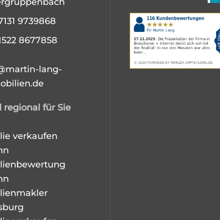
ergruppenbach
7131 9739868
1522 8677858
@martin-lang-
bilien.de
 regional für Sie
ie verkaufen
nn
lienbewertung
nn
lienmakler
sburg