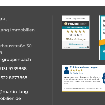
akt
Lang Immobilien
rhausstraße 30
9
ergruppenbach
7131 9739868
1522 8677858
@martin-lang-
bilien.de