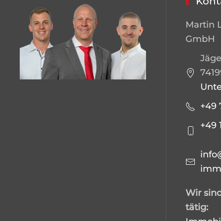
Kont
Martin 
GmbH
Jäge
7419
Unt
+49 
+49 
info
immo
Wir sind
tätig: