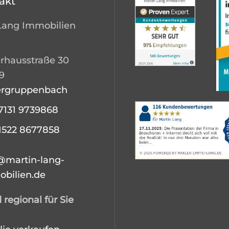
akt
Lang Immobilien
rhausstraße 30
9
ergruppenbach
7131 9739868
1522 8677858
@martin-lang-
bilien.de
 regional für Sie